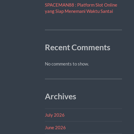
SPACEMAN88 : Platform Slot Online
yang Siap Menemani Waktu Santai
Recent Comments
No comments to show.
Archives
July 2026
June 2026