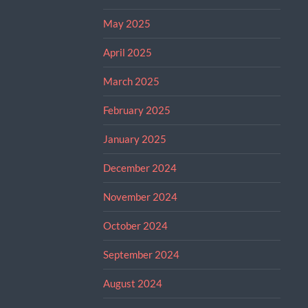
May 2025
April 2025
March 2025
February 2025
January 2025
December 2024
November 2024
October 2024
September 2024
August 2024