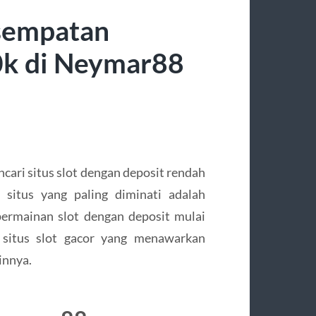
sempatan
0k di Neymar88
ncari situs slot dengan deposit rendah
situs yang paling diminati adalah
ermainan slot dengan deposit mulai
i situs slot gacor yang menawarkan
innya.