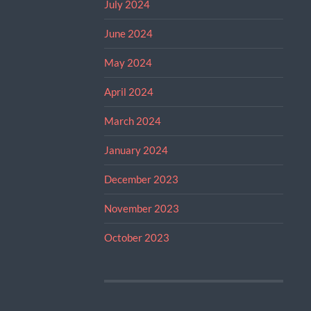
July 2024
June 2024
May 2024
April 2024
March 2024
January 2024
December 2023
November 2023
October 2023