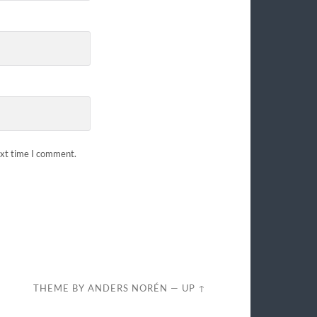
ext time I comment.
THEME BY
ANDERS NORÉN
—
UP ↑