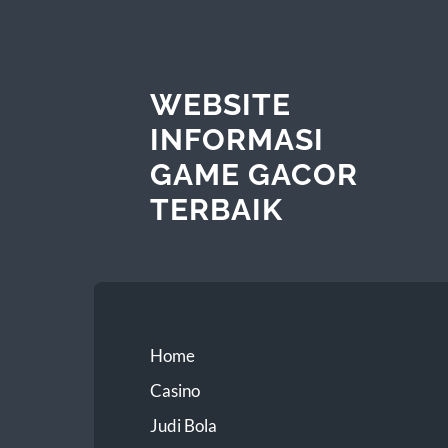
WEBSITE
INFORMASI
GAME GACOR
TERBAIK
Home
Casino
Judi Bola