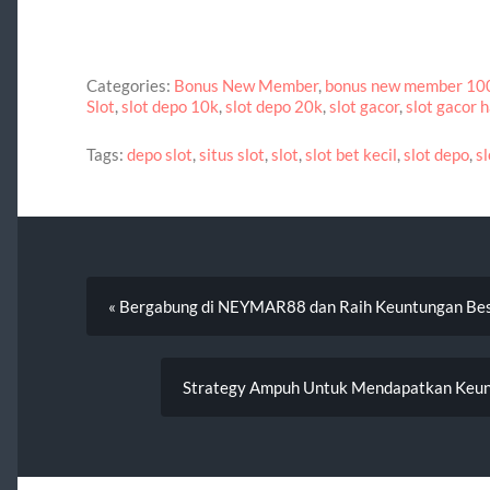
Categories:
Bonus New Member
,
bonus new member 10
Slot
,
slot depo 10k
,
slot depo 20k
,
slot gacor
,
slot gacor h
Tags:
depo slot
,
situs slot
,
slot
,
slot bet kecil
,
slot depo
,
s
« Bergabung di NEYMAR88 dan Raih Keuntungan B
Strategy Ampuh Untuk Mendapatkan Keuntu