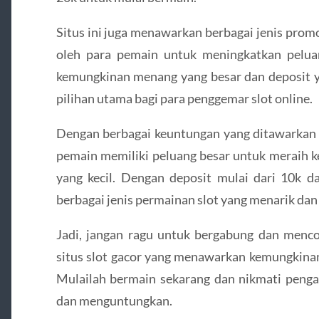
Situs ini juga menawarkan berbagai jenis prom
oleh para pemain untuk meningkatkan pelu
kemungkinan menang yang besar dan deposit y
pilihan utama bagi para penggemar slot online.
Dengan berbagai keuntungan yang ditawarkan o
pemain memiliki peluang besar untuk meraih 
yang kecil. Dengan deposit mulai dari 10k d
berbagai jenis permainan slot yang menarik da
Jadi, jangan ragu untuk bergabung dan men
situs slot gacor yang menawarkan kemungkina
Mulailah bermain sekarang dan nikmati penga
dan menguntungkan.