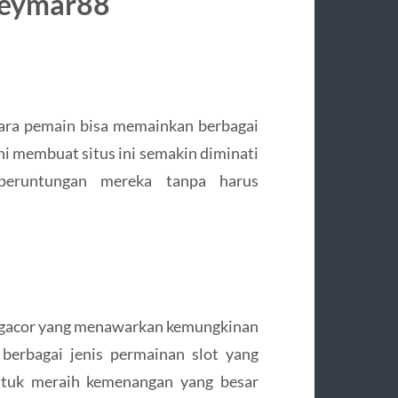
Neymar88
ara pemain bisa memainkan berbagai
ini membuat situs ini semakin diminati
peruntungan mereka tanpa harus
gacor yang menawarkan kemungkinan
berbagai jenis permainan slot yang
untuk meraih kemenangan yang besar