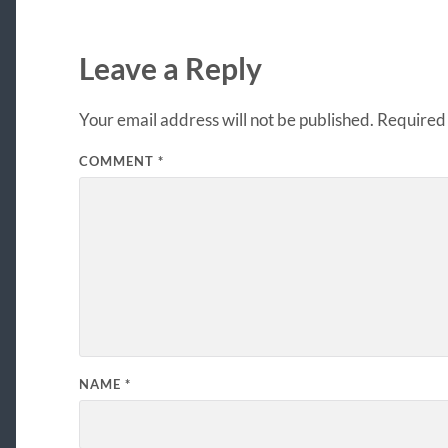
Leave a Reply
Your email address will not be published.
Required 
COMMENT
*
NAME
*