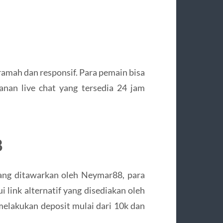
amah dan responsif. Para pemain bisa
nan live chat yang tersedia 24 jam
8
ang ditawarkan oleh Neymar88, para
 link alternatif yang disediakan oleh
 melakukan deposit mulai dari 10k dan