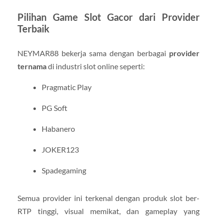
Pilihan Game Slot Gacor dari Provider
Terbaik
NEYMAR88 bekerja sama dengan berbagai
provider
ternama
di industri slot online seperti:
Pragmatic Play
PG Soft
Habanero
JOKER123
Spadegaming
Semua provider ini terkenal dengan produk slot ber-
RTP tinggi, visual memikat, dan gameplay yang