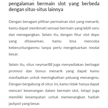
pengalaman bermain slot yang berbeda
dengan situs-situs lainnya
Dengan beragam pilihan permainan slot yang menarik,
kamu dapat menikmati sensasi bermain yang lebih seru
dan menegangkan. Selain itu, dengan fitur slot depo
yang ditawarkan, kamu bisa mencoba
keberuntunganmu tanpa perlu mengeluarkan modal
besar.
Selain itu, situs neymar88 juga menyediakan berbagai
promosi dan bonus menarik yang dapat kamu
manfaatkan untuk meningkatkan peluang menangmu.
Dengan bergabung di situs ini, kamu tidak hanya dapat
mencari kesenangan dalam bermain slot, tetapi juga
memiliki kesempatan untuk memenangkan hadiah
jackpot yang besar.