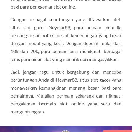
bagi para penggemar slot online.
Dengan berbagai keuntungan yang ditawarkan oleh
situs slot gacor Neymar88, para pemain memiliki
peluang besar untuk meraih kemenangan yang besar
dengan modal yang kecil. Dengan deposit mulai dari
10k dan 20k, para pemain bisa menikmati berbagai
jenis permainan slot yang menarik dan mengasyikkan.
Jadi, jangan ragu untuk bergabung dan mencoba
peruntungan Anda di Neymar88, situs slot gacor yang
menawarkan kemungkinan menang besar bagi para
pemainnya. Mulailah bermain sekarang dan nikmati
pengalaman bermain slot online yang seru dan
menguntungkan.