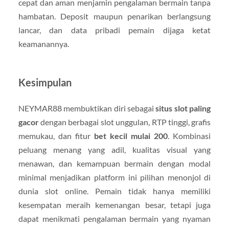
cepat dan aman menjamin pengalaman bermain tanpa
hambatan. Deposit maupun penarikan berlangsung
lancar, dan data pribadi pemain dijaga ketat
keamanannya.
Kesimpulan
NEYMAR88 membuktikan diri sebagai
situs slot paling
gacor
dengan berbagai slot unggulan, RTP tinggi, grafis
memukau, dan fitur
bet kecil mulai 200
. Kombinasi
peluang menang yang adil, kualitas visual yang
menawan, dan kemampuan bermain dengan modal
minimal menjadikan platform ini pilihan menonjol di
dunia slot online. Pemain tidak hanya memiliki
kesempatan meraih kemenangan besar, tetapi juga
dapat menikmati pengalaman bermain yang nyaman