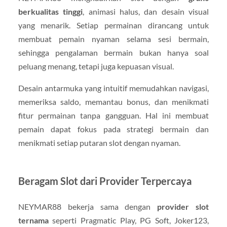
berkualitas tinggi
, animasi halus, dan desain visual
yang menarik. Setiap permainan dirancang untuk
membuat pemain nyaman selama sesi bermain,
sehingga pengalaman bermain bukan hanya soal
peluang menang, tetapi juga kepuasan visual.
Desain antarmuka yang intuitif memudahkan navigasi,
memeriksa saldo, memantau bonus, dan menikmati
fitur permainan tanpa gangguan. Hal ini membuat
pemain dapat fokus pada strategi bermain dan
menikmati setiap putaran slot dengan nyaman.
Beragam Slot dari Provider Terpercaya
NEYMAR88 bekerja sama dengan
provider slot
ternama
seperti Pragmatic Play, PG Soft, Joker123,