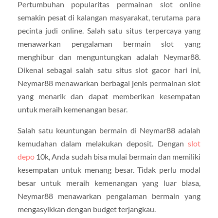
Pertumbuhan popularitas permainan slot online
semakin pesat di kalangan masyarakat, terutama para
pecinta judi online. Salah satu situs terpercaya yang
menawarkan pengalaman bermain slot yang
menghibur dan menguntungkan adalah Neymar88.
Dikenal sebagai salah satu situs slot gacor hari ini,
Neymar88 menawarkan berbagai jenis permainan slot
yang menarik dan dapat memberikan kesempatan
untuk meraih kemenangan besar.
Salah satu keuntungan bermain di Neymar88 adalah
kemudahan dalam melakukan deposit. Dengan
slot
depo
10k, Anda sudah bisa mulai bermain dan memiliki
kesempatan untuk menang besar. Tidak perlu modal
besar untuk meraih kemenangan yang luar biasa,
Neymar88 menawarkan pengalaman bermain yang
mengasyikkan dengan budget terjangkau.