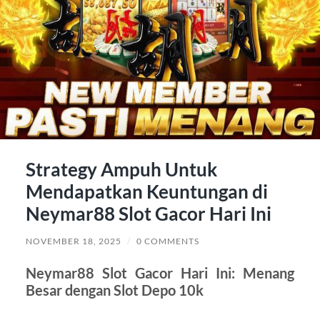
Strategy Ampuh Untuk
Mendapatkan Keuntungan di
Neymar88 Slot Gacor Hari Ini
NOVEMBER 18, 2025
/
0 COMMENTS
Neymar88 Slot Gacor Hari Ini: Menang
Besar dengan Slot Depo 10k