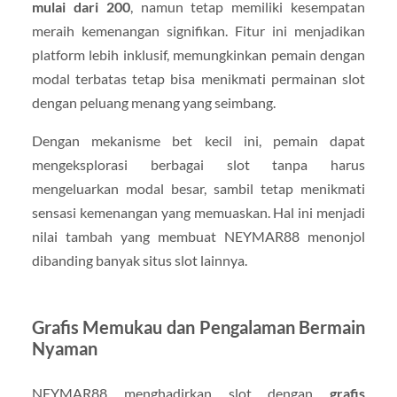
mulai dari 200
, namun tetap memiliki kesempatan
meraih kemenangan signifikan. Fitur ini menjadikan
platform lebih inklusif, memungkinkan pemain dengan
modal terbatas tetap bisa menikmati permainan slot
dengan peluang menang yang seimbang.
Dengan mekanisme bet kecil ini, pemain dapat
mengeksplorasi berbagai slot tanpa harus
mengeluarkan modal besar, sambil tetap menikmati
sensasi kemenangan yang memuaskan. Hal ini menjadi
nilai tambah yang membuat NEYMAR88 menonjol
dibanding banyak situs slot lainnya.
Grafis Memukau dan Pengalaman Bermain
Nyaman
NEYMAR88 menghadirkan slot dengan
grafis