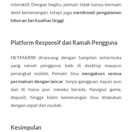
interaktif. Dengan begitu, pemain tidak hanya bermain
demi kemenangan, tetapi juga
menikmati pengalaman
hiburan berkualitas tinggi
.
Platform Responsif dan Ramah Pengguna
NEYMAR88 dirancang dengan tampilan antarmuka
yang ramah pengguna, baik di desktop maupun
perangkat mobile. Pemain bisa
mengakses semua
permainan dengan lancar
, tanpa gangguan, kapan pun
dan di mana pun mereka berada. Navigasi game,
deposit, hingga klaim kemenangan bisa dilakukan
dengan cepat dan mudah.
Kesimpulan