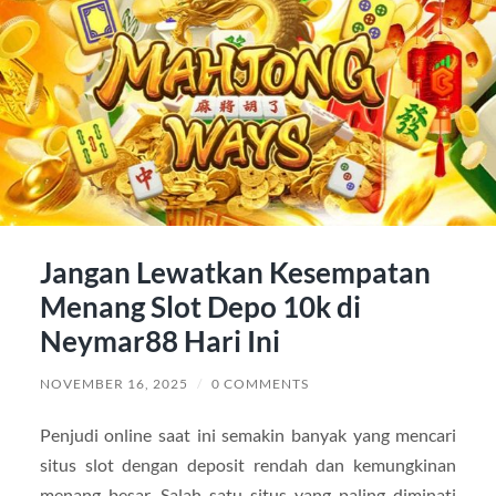
Jangan Lewatkan Kesempatan
Menang Slot Depo 10k di
Neymar88 Hari Ini
NOVEMBER 16, 2025
/
0 COMMENTS
Penjudi online saat ini semakin banyak yang mencari
situs slot dengan deposit rendah dan kemungkinan
menang besar. Salah satu situs yang paling diminati