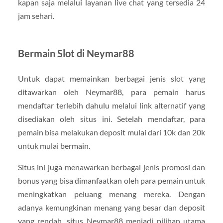
kapan saja melalui layanan live chat yang tersedia 24
jam sehari.
Bermain Slot di Neymar88
Untuk dapat memainkan berbagai jenis slot yang
ditawarkan oleh Neymar88, para pemain harus
mendaftar terlebih dahulu melalui link alternatif yang
disediakan oleh situs ini. Setelah mendaftar, para
pemain bisa melakukan deposit mulai dari 10k dan 20k
untuk mulai bermain.
Situs ini juga menawarkan berbagai jenis promosi dan
bonus yang bisa dimanfaatkan oleh para pemain untuk
meningkatkan peluang menang mereka. Dengan
adanya kemungkinan menang yang besar dan deposit
yang rendah, situs Neymar88 menjadi pilihan utama