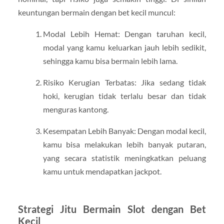
keuntungan bermain dengan bet kecil muncul:
Modal Lebih Hemat: Dengan taruhan kecil,
modal yang kamu keluarkan jauh lebih sedikit,
sehingga kamu bisa bermain lebih lama.
Risiko Kerugian Terbatas: Jika sedang tidak
hoki, kerugian tidak terlalu besar dan tidak
menguras kantong.
Kesempatan Lebih Banyak: Dengan modal kecil,
kamu bisa melakukan lebih banyak putaran,
yang secara statistik meningkatkan peluang
kamu untuk mendapatkan jackpot.
Strategi Jitu Bermain Slot dengan Bet
Kecil