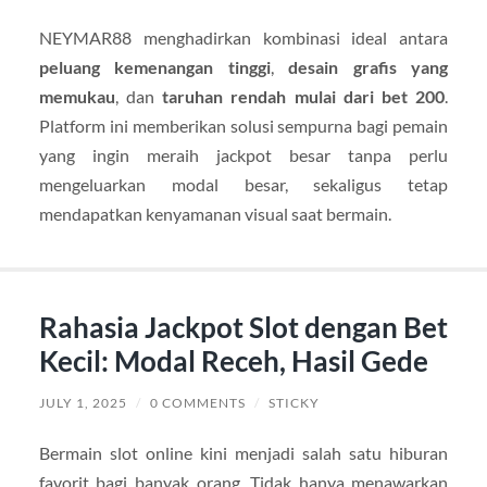
NEYMAR88 menghadirkan kombinasi ideal antara
peluang kemenangan tinggi
,
desain grafis yang
memukau
, dan
taruhan rendah mulai dari bet 200
.
Platform ini memberikan solusi sempurna bagi pemain
yang ingin meraih jackpot besar tanpa perlu
mengeluarkan modal besar, sekaligus tetap
mendapatkan kenyamanan visual saat bermain.
Rahasia Jackpot Slot dengan Bet
Kecil: Modal Receh, Hasil Gede
JULY 1, 2025
/
0 COMMENTS
/
STICKY
Bermain slot online kini menjadi salah satu hiburan
favorit bagi banyak orang. Tidak hanya menawarkan