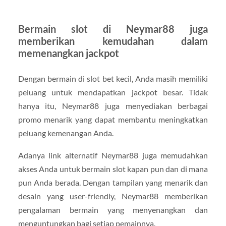
Bermain slot di Neymar88 juga
memberikan kemudahan dalam
memenangkan jackpot
Dengan bermain di slot bet kecil, Anda masih memiliki
peluang untuk mendapatkan jackpot besar. Tidak
hanya itu, Neymar88 juga menyediakan berbagai
promo menarik yang dapat membantu meningkatkan
peluang kemenangan Anda.
Adanya link alternatif Neymar88 juga memudahkan
akses Anda untuk bermain slot kapan pun dan di mana
pun Anda berada. Dengan tampilan yang menarik dan
desain yang user-friendly, Neymar88 memberikan
pengalaman bermain yang menyenangkan dan
menguntungkan bagi setiap pemainnya.