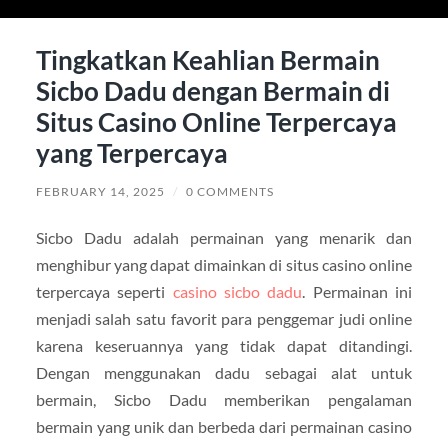
Tingkatkan Keahlian Bermain
Sicbo Dadu dengan Bermain di
Situs Casino Online Terpercaya
yang Terpercaya
FEBRUARY 14, 2025
/
0 COMMENTS
Sicbo Dadu adalah permainan yang menarik dan
menghibur yang dapat dimainkan di situs casino online
terpercaya seperti
casino sicbo dadu
. Permainan ini
menjadi salah satu favorit para penggemar judi online
karena keseruannya yang tidak dapat ditandingi.
Dengan menggunakan dadu sebagai alat untuk
bermain, Sicbo Dadu memberikan pengalaman
bermain yang unik dan berbeda dari permainan casino