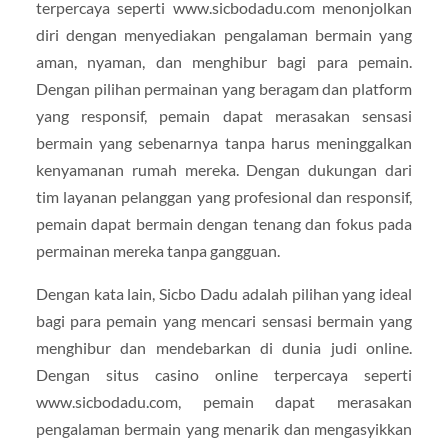
terpercaya seperti www.sicbodadu.com menonjolkan
diri dengan menyediakan pengalaman bermain yang
aman, nyaman, dan menghibur bagi para pemain.
Dengan pilihan permainan yang beragam dan platform
yang responsif, pemain dapat merasakan sensasi
bermain yang sebenarnya tanpa harus meninggalkan
kenyamanan rumah mereka. Dengan dukungan dari
tim layanan pelanggan yang profesional dan responsif,
pemain dapat bermain dengan tenang dan fokus pada
permainan mereka tanpa gangguan.
Dengan kata lain, Sicbo Dadu adalah pilihan yang ideal
bagi para pemain yang mencari sensasi bermain yang
menghibur dan mendebarkan di dunia judi online.
Dengan situs casino online terpercaya seperti
www.sicbodadu.com, pemain dapat merasakan
pengalaman bermain yang menarik dan mengasyikkan