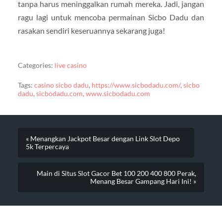
tanpa harus meninggalkan rumah mereka. Jadi, jangan
ragu lagi untuk mencoba permainan Sicbo Dadu dan
rasakan sendiri keseruannya sekarang juga!
Categories:
live casino
Tags:
casino sicbo dadu
,
https://www.sicbodadu.com/
,
sicbo
dadu
,
sicbodadu.com
,
www.sicbodadu.com
« Menangkan Jackpot Besar dengan Link Slot Depo
5k Terpercaya
Main di Situs Slot Gacor Bet 100 200 400 800 Perak,
Menang Besar Gampang Hari Ini! »