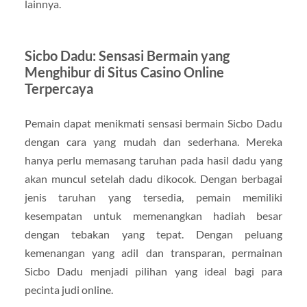
lainnya.
Sicbo Dadu: Sensasi Bermain yang
Menghibur di Situs Casino Online
Terpercaya
Pemain dapat menikmati sensasi bermain Sicbo Dadu
dengan cara yang mudah dan sederhana. Mereka
hanya perlu memasang taruhan pada hasil dadu yang
akan muncul setelah dadu dikocok. Dengan berbagai
jenis taruhan yang tersedia, pemain memiliki
kesempatan untuk memenangkan hadiah besar
dengan tebakan yang tepat. Dengan peluang
kemenangan yang adil dan transparan, permainan
Sicbo Dadu menjadi pilihan yang ideal bagi para
pecinta judi online.