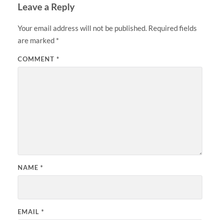
Leave a Reply
Your email address will not be published.
Required fields
are marked
*
COMMENT
*
NAME
*
EMAIL
*