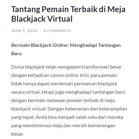
Tantang Pemain Terbaik di Meja
Blackjack Virtual
JUNE 5, 2024
/
0 COMMENTS
Bermain Blackjack Online: Menghadapi Tantangan
Baru
Dunia blackjack telah mengalami transformasi besar
dengan kehadiran casino online. Kini, para pemain
tidak hanya dapat menikmati permainan blackjack
secara virtual, tetapi juga menghadapi tantangan baru
dengan bermain melawan pemain terbaik di meja
blackjack virtual. Dengan keberanian dan keterampilan
yang tepat, Anda bisa menjadi salah satu dari mereka
yang mendominasi meja dan meraih kemenangan
besar.