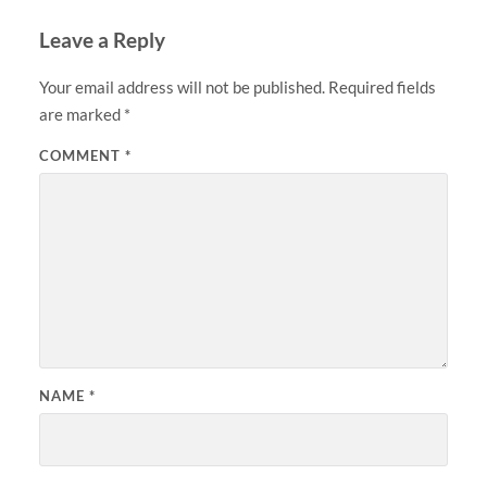
Leave a Reply
Your email address will not be published.
Required fields
are marked
*
COMMENT
*
NAME
*