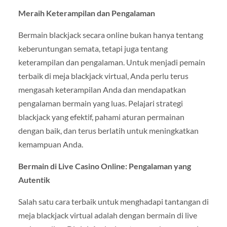
Meraih Keterampilan dan Pengalaman
Bermain blackjack secara online bukan hanya tentang
keberuntungan semata, tetapi juga tentang
keterampilan dan pengalaman. Untuk menjadi pemain
terbaik di meja blackjack virtual, Anda perlu terus
mengasah keterampilan Anda dan mendapatkan
pengalaman bermain yang luas. Pelajari strategi
blackjack yang efektif, pahami aturan permainan
dengan baik, dan terus berlatih untuk meningkatkan
kemampuan Anda.
Bermain di Live Casino Online: Pengalaman yang
Autentik
Salah satu cara terbaik untuk menghadapi tantangan di
meja blackjack virtual adalah dengan bermain di live