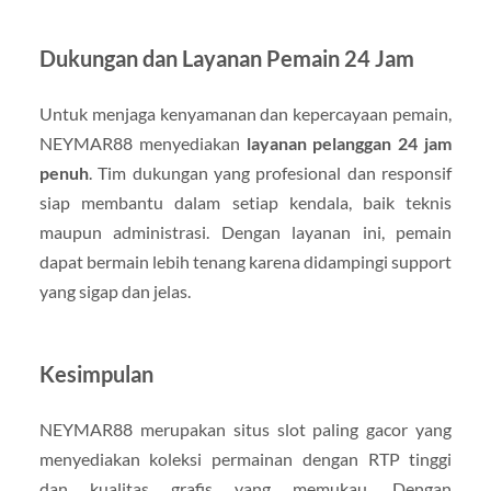
Dukungan dan Layanan Pemain 24 Jam
Untuk menjaga kenyamanan dan kepercayaan pemain,
NEYMAR88 menyediakan
layanan pelanggan 24 jam
penuh
. Tim dukungan yang profesional dan responsif
siap membantu dalam setiap kendala, baik teknis
maupun administrasi. Dengan layanan ini, pemain
dapat bermain lebih tenang karena didampingi support
yang sigap dan jelas.
Kesimpulan
NEYMAR88 merupakan situs slot paling gacor yang
menyediakan koleksi permainan dengan RTP tinggi
dan kualitas grafis yang memukau. Dengan