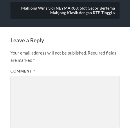
Mahjong Wins 3 di NEYMAR88: Slot Gacor Bertema
Mahjong Klasik dengan RTP Tinggi »
Leave a Reply
Your email address will not be published.
Required fields
are marked
*
COMMENT
*