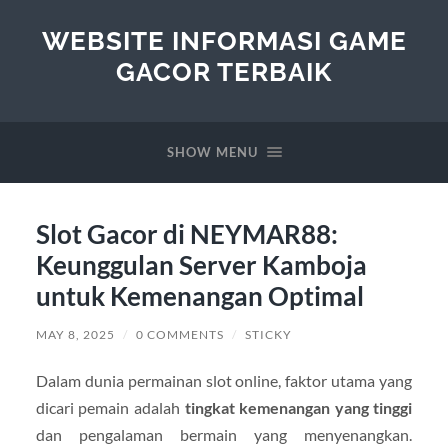
WEBSITE INFORMASI GAME
GACOR TERBAIK
SHOW MENU
Slot Gacor di NEYMAR88:
Keunggulan Server Kamboja
untuk Kemenangan Optimal
MAY 8, 2025
/
0 COMMENTS
/
STICKY
Dalam dunia permainan slot online, faktor utama yang
dicari pemain adalah
tingkat kemenangan yang tinggi
dan pengalaman bermain yang menyenangkan.