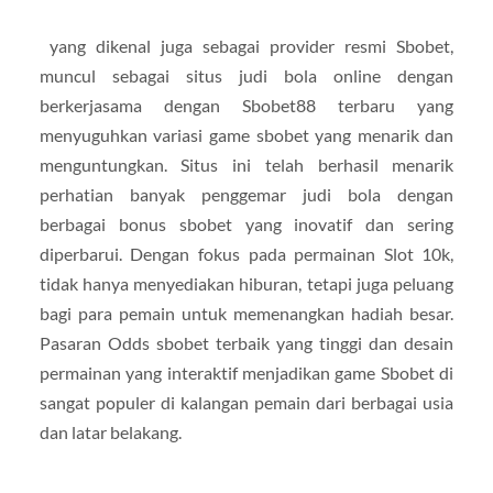
yang dikenal juga sebagai provider resmi Sbobet,
muncul sebagai situs judi bola online dengan
berkerjasama dengan Sbobet88 terbaru yang
menyuguhkan variasi game sbobet yang menarik dan
menguntungkan. Situs ini telah berhasil menarik
perhatian banyak penggemar judi bola dengan
berbagai bonus sbobet yang inovatif dan sering
diperbarui. Dengan fokus pada permainan Slot 10k,
tidak hanya menyediakan hiburan, tetapi juga peluang
bagi para pemain untuk memenangkan hadiah besar.
Pasaran Odds sbobet terbaik yang tinggi dan desain
permainan yang interaktif menjadikan game Sbobet di
sangat populer di kalangan pemain dari berbagai usia
dan latar belakang.