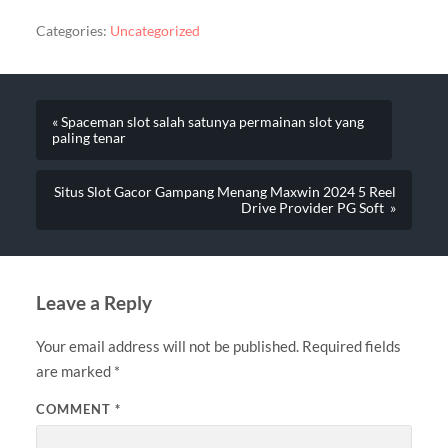
Categories:
Uncategorized
« Spaceman slot salah satunya permainan slot yang
paling tenar
Situs Slot Gacor Gampang Menang Maxwin 2024 5 Reel
Drive Provider PG Soft »
Leave a Reply
Your email address will not be published.
Required fields
are marked
*
COMMENT
*