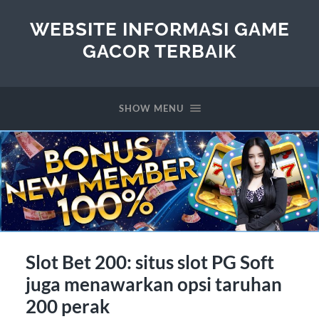
WEBSITE INFORMASI GAME
GACOR TERBAIK
SHOW MENU
Slot Bet 200: situs slot PG Soft
juga menawarkan opsi taruhan
200 perak