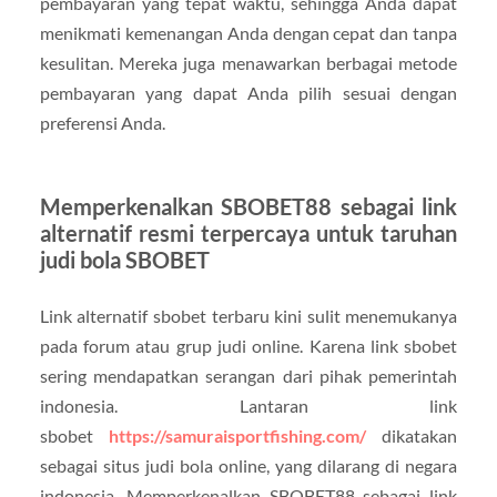
pembayaran yang tepat waktu, sehingga Anda dapat
menikmati kemenangan Anda dengan cepat dan tanpa
kesulitan. Mereka juga menawarkan berbagai metode
pembayaran yang dapat Anda pilih sesuai dengan
preferensi Anda.
Memperkenalkan SBOBET88 sebagai link
alternatif resmi terpercaya untuk taruhan
judi bola SBOBET
Link alternatif sbobet terbaru kini sulit menemukanya
pada forum atau grup judi online. Karena link sbobet
sering mendapatkan serangan dari pihak pemerintah
indonesia. Lantaran link
sbobet
https://samuraisportfishing.com/
dikatakan
sebagai situs judi bola online, yang dilarang di negara
indonesia. Memperkenalkan SBOBET88 sebagai link