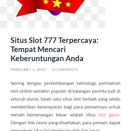
Situs Slot 777 Terpercaya:
Tempat Mencari
Keberuntungan Anda
FEBRUARY 1, 2025
/
0 COMMENTS
Seiring dengan perkembangan teknologi, permainan
slot online semakin populer di kalangan pecinta judi di
seluruh dunia. Salah satu situs slot terbaik yang selalu
memberikan kesempatan bagi para pemainnya untuk
meraih kemenangan besar adalah situs
slot gacor
.
Dengan link resmi yang disediakan, para pemain dapat
mengakses situs ini dengan mudah dan aman..