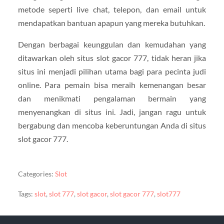
metode seperti live chat, telepon, dan email untuk
mendapatkan bantuan apapun yang mereka butuhkan.
Dengan berbagai keunggulan dan kemudahan yang
ditawarkan oleh situs slot gacor 777, tidak heran jika
situs ini menjadi pilihan utama bagi para pecinta judi
online. Para pemain bisa meraih kemenangan besar
dan menikmati pengalaman bermain yang
menyenangkan di situs ini. Jadi, jangan ragu untuk
bergabung dan mencoba keberuntungan Anda di situs
slot gacor 777.
Categories:
Slot
Tags:
slot
,
slot 777
,
slot gacor
,
slot gacor 777
,
slot777