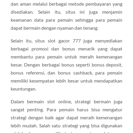
dan aman melalui berbagai metode pembayaran yang
disediakan. Selain itu, situs ini juga menjamin
keamanan data para pemain sehingga para pemain
dapat bermain dengan nyaman dan tenang.
Selain itu, situs slot gacor 777 juga menyediakan
berbagai promosi dan bonus menarik yang dapat
membantu para pemain untuk meraih kemenangan
besar. Dengan berbagai bonus seperti bonus deposit,
bonus referensi, dan bonus cashback, para pemain
memiliki kesempatan lebih besar untuk mendapatkan
keuntungan.
Dalam bermain slot online, strategi bermain juga
sangat penting. Para pemain harus bisa mengatur
strategi dengan baik agar dapat meraih kemenangan
lebih mudah. Salah satu strategi yang bisa digunakan