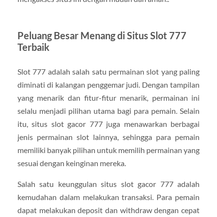
Peluang Besar Menang di Situs Slot 777
Terbaik
Slot 777 adalah salah satu permainan slot yang paling
diminati di kalangan penggemar judi. Dengan tampilan
yang menarik dan fitur-fitur menarik, permainan ini
selalu menjadi pilihan utama bagi para pemain. Selain
itu, situs slot gacor 777 juga menawarkan berbagai
jenis permainan slot lainnya, sehingga para pemain
memiliki banyak pilihan untuk memilih permainan yang
sesuai dengan keinginan mereka.
Salah satu keunggulan situs slot gacor 777 adalah
kemudahan dalam melakukan transaksi. Para pemain
dapat melakukan deposit dan withdraw dengan cepat