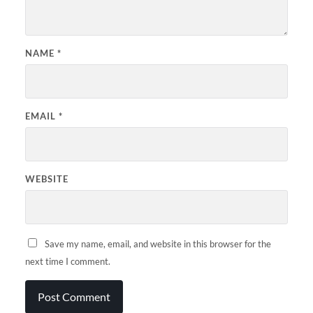
NAME
*
EMAIL
*
WEBSITE
Save my name, email, and website in this browser for the
next time I comment.