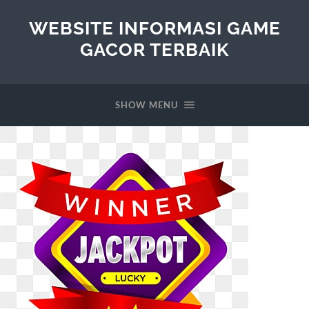
WEBSITE INFORMASI GAME
GACOR TERBAIK
SHOW MENU