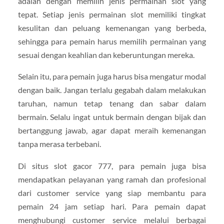
adalah dengan memilih jenis permainan slot yang
tepat. Setiap jenis permainan slot memiliki tingkat
kesulitan dan peluang kemenangan yang berbeda,
sehingga para pemain harus memilih permainan yang
sesuai dengan keahlian dan keberuntungan mereka.
Selain itu, para pemain juga harus bisa mengatur modal
dengan baik. Jangan terlalu gegabah dalam melakukan
taruhan, namun tetap tenang dan sabar dalam
bermain. Selalu ingat untuk bermain dengan bijak dan
bertanggung jawab, agar dapat meraih kemenangan
tanpa merasa terbebani.
Di situs slot gacor 777, para pemain juga bisa
mendapatkan pelayanan yang ramah dan profesional
dari customer service yang siap membantu para
pemain 24 jam setiap hari. Para pemain dapat
menghubungi customer service melalui berbagai