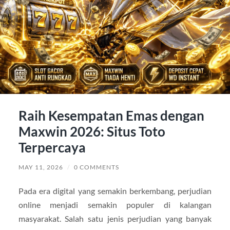
Raih Kesempatan Emas dengan
Maxwin 2026: Situs Toto
Terpercaya
MAY 11, 2026
/
0 COMMENTS
Pada era digital yang semakin berkembang, perjudian
online menjadi semakin populer di kalangan
masyarakat. Salah satu jenis perjudian yang banyak