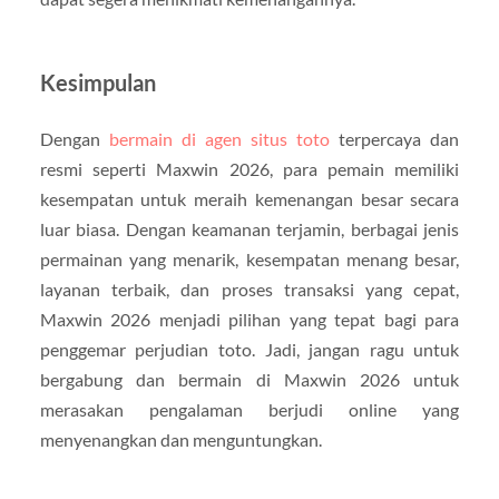
Kesimpulan
Dengan
bermain di agen situs toto
terpercaya dan
resmi seperti Maxwin 2026, para pemain memiliki
kesempatan untuk meraih kemenangan besar secara
luar biasa. Dengan keamanan terjamin, berbagai jenis
permainan yang menarik, kesempatan menang besar,
layanan terbaik, dan proses transaksi yang cepat,
Maxwin 2026 menjadi pilihan yang tepat bagi para
penggemar perjudian toto. Jadi, jangan ragu untuk
bergabung dan bermain di Maxwin 2026 untuk
merasakan pengalaman berjudi online yang
menyenangkan dan menguntungkan.