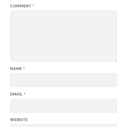
COMMENT
*
NAME
*
EMAIL
*
WEBSITE