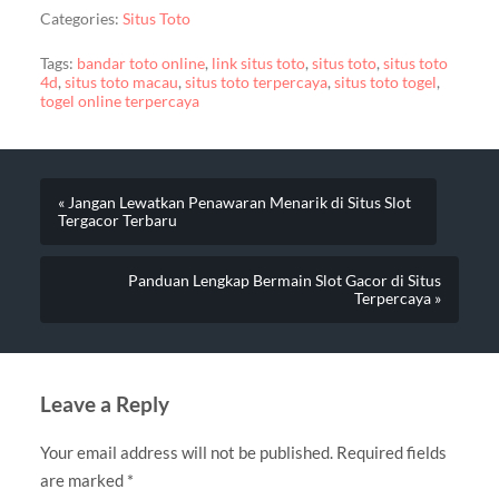
Categories:
Situs Toto
Tags:
bandar toto online
,
link situs toto
,
situs toto
,
situs toto
4d
,
situs toto macau
,
situs toto terpercaya
,
situs toto togel
,
togel online terpercaya
« Jangan Lewatkan Penawaran Menarik di Situs Slot
Tergacor Terbaru
Panduan Lengkap Bermain Slot Gacor di Situs
Terpercaya »
Leave a Reply
Your email address will not be published.
Required fields
are marked
*