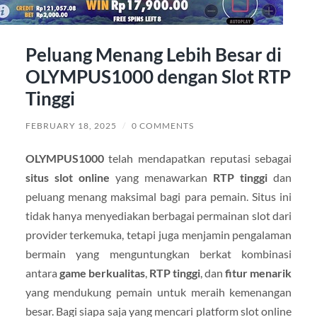
Peluang Menang Lebih Besar di
OLYMPUS1000 dengan Slot RTP
Tinggi
FEBRUARY 18, 2025
/
0 COMMENTS
OLYMPUS1000
telah mendapatkan reputasi sebagai
situs slot online
yang menawarkan
RTP tinggi
dan
peluang menang maksimal bagi para pemain. Situs ini
tidak hanya menyediakan berbagai permainan slot dari
provider terkemuka, tetapi juga menjamin pengalaman
bermain yang menguntungkan berkat kombinasi
antara
game berkualitas
,
RTP tinggi
, dan
fitur menarik
yang mendukung pemain untuk meraih kemenangan
besar. Bagi siapa saja yang mencari platform slot online