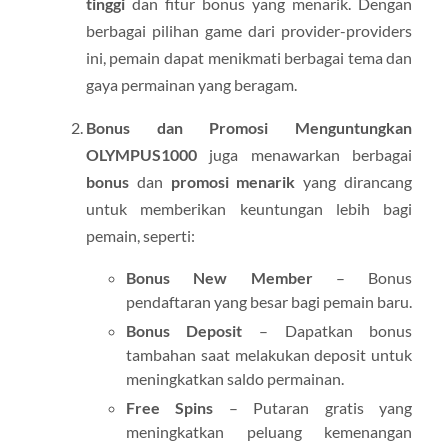
tinggi
dan fitur bonus yang menarik. Dengan
berbagai pilihan game dari provider-providers
ini, pemain dapat menikmati berbagai tema dan
gaya permainan yang beragam.
Bonus dan Promosi Menguntungkan
OLYMPUS1000
juga menawarkan berbagai
bonus
dan
promosi menarik
yang dirancang
untuk memberikan keuntungan lebih bagi
pemain, seperti:
Bonus New Member
– Bonus
pendaftaran yang besar bagi pemain baru.
Bonus Deposit
– Dapatkan bonus
tambahan saat melakukan deposit untuk
meningkatkan saldo permainan.
Free Spins
– Putaran gratis yang
meningkatkan peluang kemenangan