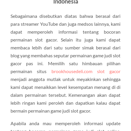
Indonesia
Sebagaimana disebutkan diatas bahwa berasal dari
para streamer YouTube dan juga medsos lainnya, kami
dapat memperoleh informasi tentang bocoran
permainan slot gacor. Selain itu juga kami dapat
membaca lebih dari satu sumber simak berasal dari
blog yang membahas seputar permainan game judi slot
gacor pas ini. Memilih satu himbauan pilihan
permainan situs
brookhousedeli.com
slot gacor
menjadi anggota mutlak untuk meyakinkan sehingga
kami dapat menaikkan level kesempatan menang di di
dalam permainan tersebut. Kemenangan akan dapat
lebih ringan kami peroleh dan dapatkan kalau dapat
bermain permainan game judi slot gacor.
Apabila anda mau memperoleh informasi update