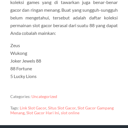
koleksi games yang di tawarkan juga benar-benar
gacor dan ringan menang. Buat yang sungguh-sungguh
belum mengetahui, tersebut adalah daftar koleksi
permainan slot gacor berasal dari suatu 88 yang dapat
Anda cobalah mainkan:
Zeus
Wukong
Joker Jewels 88
88 Fortune
5 Lucky Lions
Categories:
Uncategorized
Tags:
Link Slot Gacor
,
Situs Slot Gacor
,
Slot Gacor Gampang
Menang
,
Slot Gacor Hari Ini
,
slot online