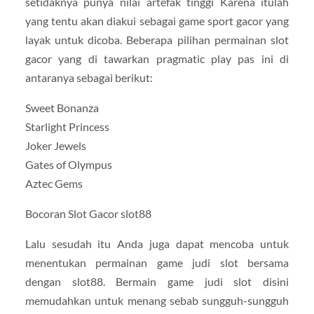
setidaknya punya nilai artefak tinggi Karena itulah
yang tentu akan diakui sebagai game sport gacor yang
layak untuk dicoba. Beberapa pilihan permainan slot
gacor yang di tawarkan pragmatic play pas ini di
antaranya sebagai berikut:
Sweet Bonanza
Starlight Princess
Joker Jewels
Gates of Olympus
Aztec Gems
Bocoran Slot Gacor slot88
Lalu sesudah itu Anda juga dapat mencoba untuk
menentukan permainan game judi slot bersama
dengan slot88. Bermain game judi slot disini
memudahkan untuk menang sebab sungguh-sungguh