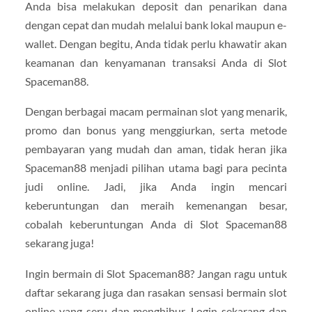
Anda bisa melakukan deposit dan penarikan dana
dengan cepat dan mudah melalui bank lokal maupun e-
wallet. Dengan begitu, Anda tidak perlu khawatir akan
keamanan dan kenyamanan transaksi Anda di Slot
Spaceman88.
Dengan berbagai macam permainan slot yang menarik,
promo dan bonus yang menggiurkan, serta metode
pembayaran yang mudah dan aman, tidak heran jika
Spaceman88 menjadi pilihan utama bagi para pecinta
judi online. Jadi, jika Anda ingin mencari
keberuntungan dan meraih kemenangan besar,
cobalah keberuntungan Anda di Slot Spaceman88
sekarang juga!
Ingin bermain di Slot Spaceman88? Jangan ragu untuk
daftar sekarang juga dan rasakan sensasi bermain slot
online yang seru dan menghibur. Login sekarang dan