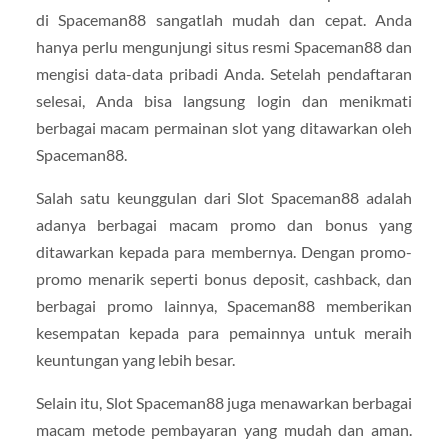
di Spaceman88 sangatlah mudah dan cepat. Anda
hanya perlu mengunjungi situs resmi Spaceman88 dan
mengisi data-data pribadi Anda. Setelah pendaftaran
selesai, Anda bisa langsung login dan menikmati
berbagai macam permainan slot yang ditawarkan oleh
Spaceman88.
Salah satu keunggulan dari Slot Spaceman88 adalah
adanya berbagai macam promo dan bonus yang
ditawarkan kepada para membernya. Dengan promo-
promo menarik seperti bonus deposit, cashback, dan
berbagai promo lainnya, Spaceman88 memberikan
kesempatan kepada para pemainnya untuk meraih
keuntungan yang lebih besar.
Selain itu, Slot Spaceman88 juga menawarkan berbagai
macam metode pembayaran yang mudah dan aman.