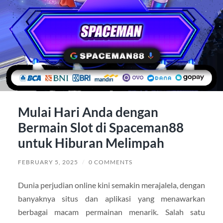
Mulai Hari Anda dengan
Bermain Slot di Spaceman88
untuk Hiburan Melimpah
FEBRUARY 5, 2025
/
0 COMMENTS
Dunia perjudian online kini semakin merajalela, dengan
banyaknya situs dan aplikasi yang menawarkan
berbagai macam permainan menarik. Salah satu