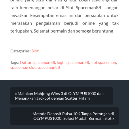
raih kemenangan besar di Slot Spaceman88! Jangan
lewatkan kesempatan emas ini dan bersiaplah untuk
merasakan pengalaman berjudi online yang tak
terlupakan. Selamat bermain dan semoga beruntung!
Categories:
Slot
Tags:
Daftar spaceman88
,
login spaceman88
,
slot spaceman
,
spaceman slot
,
spaceman88
« Mainkan Mahjong Wins 3 di OLYMPUS1000 dan
Menangkan Jackpot dengan Scatter Hitam
Metode Deposit Pulsa 10K Tanpa Potongan di
OLYMPUS1000: Solusi Mudah Bermain Slot »