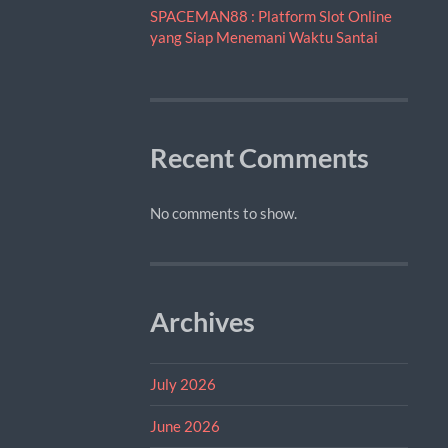
SPACEMAN88 : Platform Slot Online
yang Siap Menemani Waktu Santai
Recent Comments
No comments to show.
Archives
July 2026
June 2026