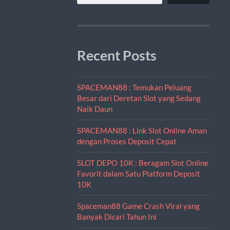
Recent Posts
SPACEMAN88 : Temukan Peluang
Besar dari Deretan Slot yang Sedang
Naik Daun
SPACEMAN88 : Link Slot Online Aman
dengan Proses Deposit Cepat
SLOT DEPO 10K : Beragam Slot Online
Favorit dalam Satu Platform Deposit
10K
Spaceman88 Game Crash Viral yang
Banyak Dicari Tahun Ini