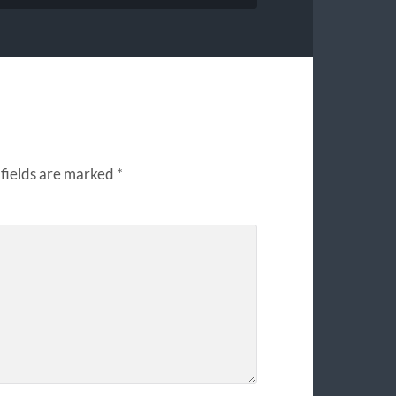
fields are marked
*