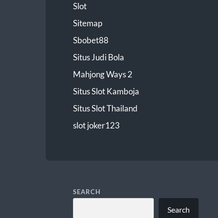
Slot
Sitemap
Sbobet88
Situs Judi Bola
Mahjong Ways 2
Situs Slot Kamboja
Situs Slot Thailand
slot joker123
SEARCH
Search