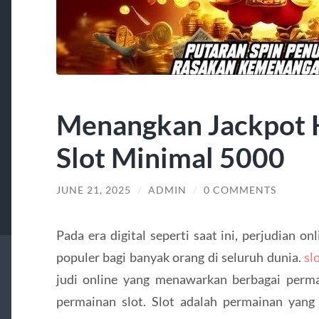
Menangkan Jackpot Ha
Slot Minimal 5000
JUNE 21, 2025
/
ADMIN
/
0 COMMENTS
Pada era digital seperti saat ini, perjudian o
populer bagi banyak orang di seluruh dunia.
sl
judi online yang menawarkan berbagai perma
permainan slot. Slot adalah permainan yang 