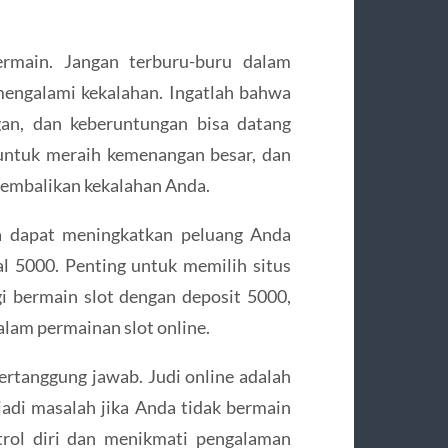
rmain. Jangan terburu-buru dalam
engalami kekalahan. Ingatlah bahwa
gan, dan keberuntungan bisa datang
 untuk meraih kemenangan besar, dan
gembalikan kekalahan Anda.
da dapat meningkatkan peluang Anda
l 5000. Penting untuk memilih situs
i bermain slot dengan deposit 5000,
alam permainan slot online.
ertanggung jawab. Judi online adalah
di masalah jika Anda tidak bermain
trol diri dan menikmati pengalaman