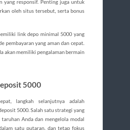
an yang responsif. Penting juga untuk
kan oleh situs tersebut, serta bonus
 memiliki link depo minimal 5000 yang
de pembayaran yang aman dan cepat.
nda akan memiliki pengalaman bermain
Deposit 5000
pat, langkah selanjutnya adalah
posit 5000. Salah satu strategi yang
h taruhan Anda dan mengelola modal
 dalam satu putaran, dan tetap fokus