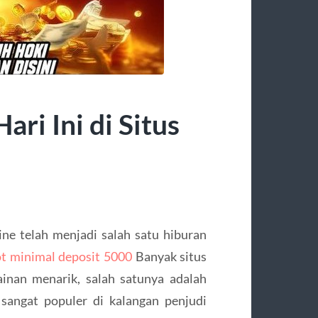
ri Ini di Situs
nline telah menjadi salah satu hiburan
ot minimal deposit 5000
Banyak situs
inan menarik, salah satunya adalah
sangat populer di kalangan penjudi