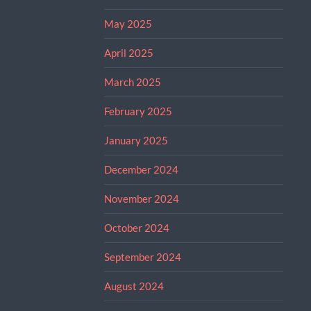
May 2025
April 2025
March 2025
February 2025
January 2025
December 2024
November 2024
October 2024
September 2024
August 2024