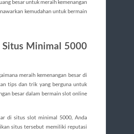
luang besar untuk meraih kemenangan
 menawarkan kemudahan untuk bermain
 Situs Minimal 5000
agaimana meraih kemenangan besar di
an tips dan trik yang berguna untuk
gan besar dalam bermain slot online
r di situs slot minimal 5000, Anda
ikan situs tersebut memiliki reputasi