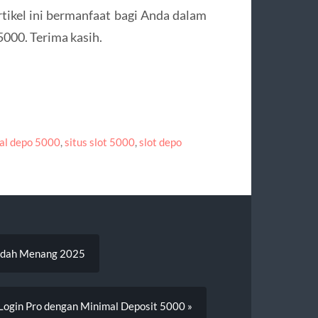
tikel ini bermanfaat bagi Anda dalam
5000. Terima kasih.
al depo 5000
,
situs slot 5000
,
slot depo
Mudah Menang 2025
ogin Pro dengan Minimal Deposit 5000 »