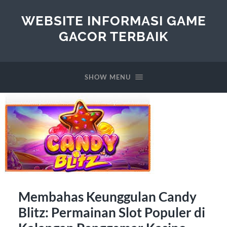
WEBSITE INFORMASI GAME
GACOR TERBAIK
SHOW MENU
Membahas Keunggulan Candy
Blitz: Permainan Slot Populer di