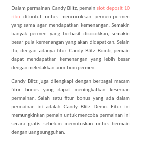
Dalam permainan Candy Blitz, pemain
slot deposit 10
ribu
dituntut untuk mencocokkan permen-permen
yang sama agar mendapatkan kemenangan. Semakin
banyak permen yang berhasil dicocokkan, semakin
besar pula kemenangan yang akan didapatkan. Selain
itu, dengan adanya fitur Candy Blitz Bomb, pemain
dapat mendapatkan kemenangan yang lebih besar
dengan meledakkan bom-bom permen.
Candy Blitz juga dilengkapi dengan berbagai macam
fitur bonus yang dapat meningkatkan keseruan
permainan. Salah satu fitur bonus yang ada dalam
permainan ini adalah Candy Blitz Demo. Fitur ini
memungkinkan pemain untuk mencoba permainan ini
secara gratis sebelum memutuskan untuk bermain
dengan uang sungguhan.