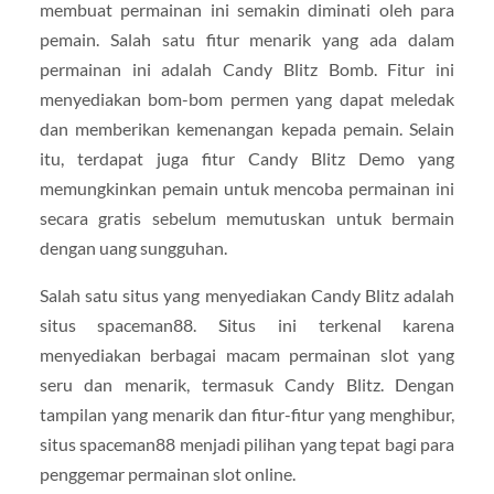
membuat permainan ini semakin diminati oleh para
pemain. Salah satu fitur menarik yang ada dalam
permainan ini adalah Candy Blitz Bomb. Fitur ini
menyediakan bom-bom permen yang dapat meledak
dan memberikan kemenangan kepada pemain. Selain
itu, terdapat juga fitur Candy Blitz Demo yang
memungkinkan pemain untuk mencoba permainan ini
secara gratis sebelum memutuskan untuk bermain
dengan uang sungguhan.
Salah satu situs yang menyediakan Candy Blitz adalah
situs spaceman88. Situs ini terkenal karena
menyediakan berbagai macam permainan slot yang
seru dan menarik, termasuk Candy Blitz. Dengan
tampilan yang menarik dan fitur-fitur yang menghibur,
situs spaceman88 menjadi pilihan yang tepat bagi para
penggemar permainan slot online.