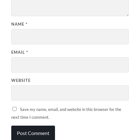
NAME
*
EMAIL
*
WEBSITE
Save my name, email, and website in this browser for the
next time I comment.