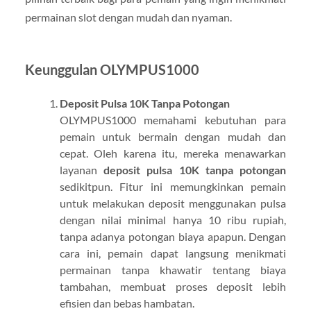
permainan slot dengan mudah dan nyaman.
Keunggulan OLYMPUS1000
Deposit Pulsa 10K Tanpa Potongan
OLYMPUS1000 memahami kebutuhan para
pemain untuk bermain dengan mudah dan
cepat. Oleh karena itu, mereka menawarkan
layanan
deposit pulsa 10K tanpa potongan
sedikitpun. Fitur ini memungkinkan pemain
untuk melakukan deposit menggunakan pulsa
dengan nilai minimal hanya 10 ribu rupiah,
tanpa adanya potongan biaya apapun. Dengan
cara ini, pemain dapat langsung menikmati
permainan tanpa khawatir tentang biaya
tambahan, membuat proses deposit lebih
efisien dan bebas hambatan.