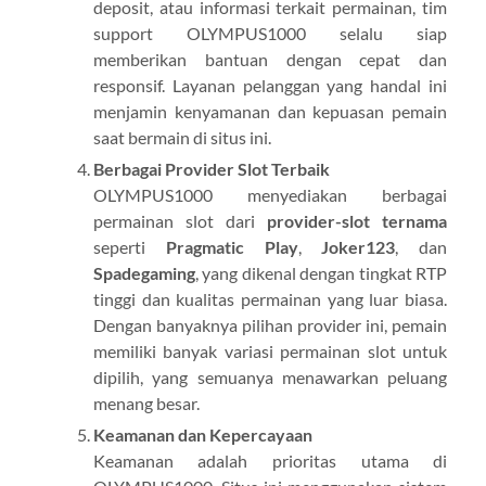
deposit, atau informasi terkait permainan, tim
support OLYMPUS1000 selalu siap
memberikan bantuan dengan cepat dan
responsif. Layanan pelanggan yang handal ini
menjamin kenyamanan dan kepuasan pemain
saat bermain di situs ini.
Berbagai Provider Slot Terbaik
OLYMPUS1000 menyediakan berbagai
permainan slot dari
provider-slot ternama
seperti
Pragmatic Play
,
Joker123
, dan
Spadegaming
, yang dikenal dengan tingkat RTP
tinggi dan kualitas permainan yang luar biasa.
Dengan banyaknya pilihan provider ini, pemain
memiliki banyak variasi permainan slot untuk
dipilih, yang semuanya menawarkan peluang
menang besar.
Keamanan dan Kepercayaan
Keamanan adalah prioritas utama di