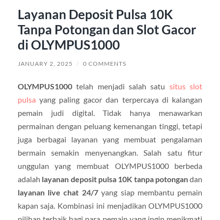
Layanan Deposit Pulsa 10K
Tanpa Potongan dan Slot Gacor
di OLYMPUS1000
JANUARY 2, 2025
/
0 COMMENTS
OLYMPUS1000
telah menjadi salah satu
situs slot
pulsa
yang paling gacor dan terpercaya di kalangan
pemain judi digital. Tidak hanya menawarkan
permainan dengan peluang kemenangan tinggi, tetapi
juga berbagai layanan yang membuat pengalaman
bermain semakin menyenangkan. Salah satu fitur
unggulan yang membuat OLYMPUS1000 berbeda
adalah
layanan deposit pulsa 10K tanpa potongan
dan
layanan live chat 24/7
yang siap membantu pemain
kapan saja. Kombinasi ini menjadikan OLYMPUS1000
pilihan terbaik bagi para pemain yang ingin menikmati