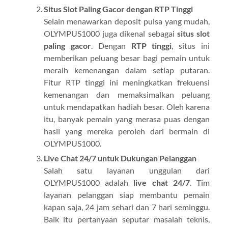
Situs Slot Paling Gacor dengan RTP Tinggi
Selain menawarkan deposit pulsa yang mudah,
OLYMPUS1000 juga dikenal sebagai
situs slot
paling gacor
. Dengan
RTP tinggi
, situs ini
memberikan peluang besar bagi pemain untuk
meraih kemenangan dalam setiap putaran.
Fitur RTP tinggi ini meningkatkan frekuensi
kemenangan dan memaksimalkan peluang
untuk mendapatkan hadiah besar. Oleh karena
itu, banyak pemain yang merasa puas dengan
hasil yang mereka peroleh dari bermain di
OLYMPUS1000.
Live Chat 24/7 untuk Dukungan Pelanggan
Salah satu layanan unggulan dari
OLYMPUS1000 adalah
live chat 24/7
. Tim
layanan pelanggan siap membantu pemain
kapan saja, 24 jam sehari dan 7 hari seminggu.
Baik itu pertanyaan seputar masalah teknis,