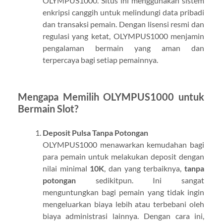
OLYMPUS1000. Situs ini menggunakan sistem
enkripsi canggih untuk melindungi data pribadi
dan transaksi pemain. Dengan lisensi resmi dan
regulasi yang ketat, OLYMPUS1000 menjamin
pengalaman bermain yang aman dan
terpercaya bagi setiap pemainnya.
Mengapa Memilih OLYMPUS1000 untuk
Bermain Slot?
Deposit Pulsa Tanpa Potongan
OLYMPUS1000 menawarkan kemudahan bagi
para pemain untuk melakukan deposit dengan
nilai minimal
10K
, dan yang terbaiknya,
tanpa
potongan
sedikitpun. Ini sangat
menguntungkan bagi pemain yang tidak ingin
mengeluarkan biaya lebih atau terbebani oleh
biaya administrasi lainnya. Dengan cara ini,