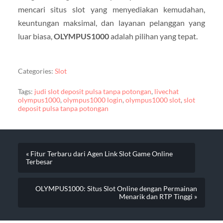
mencari situs slot yang menyediakan kemudahan,
keuntungan maksimal, dan layanan pelanggan yang
luar biasa,
OLYMPUS1000
adalah pilihan yang tepat.
Categories:
Slot
Tags:
judi slot deposit pulsa tanpa potongan
,
livechat
olympus1000
,
olympus1000 login
,
olympus1000 slot
,
slot
deposit pulsa tanpa potongan
« Fitur Terbaru dari Agen Link Slot Game Online
Terbesar
OLYMPUS1000: Situs Slot Online dengan Permainan
Menarik dan RTP Tinggi »