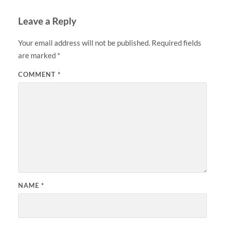
Leave a Reply
Your email address will not be published.
Required fields
are marked
*
COMMENT
*
NAME
*