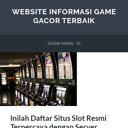
WEBSITE INFORMASI GAME
GACOR TERBAIK
SHOW MENU
Inilah Daftar Situs Slot Resmi
Terpercaya dengan Server