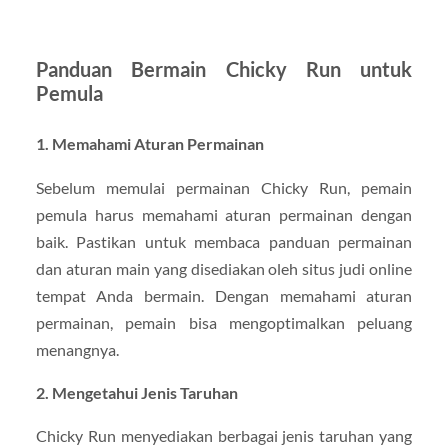
Panduan Bermain Chicky Run untuk
Pemula
1. Memahami Aturan Permainan
Sebelum memulai permainan Chicky Run, pemain
pemula harus memahami aturan permainan dengan
baik. Pastikan untuk membaca panduan permainan
dan aturan main yang disediakan oleh situs judi online
tempat Anda bermain. Dengan memahami aturan
permainan, pemain bisa mengoptimalkan peluang
menangnya.
2. Mengetahui Jenis Taruhan
Chicky Run menyediakan berbagai jenis taruhan yang