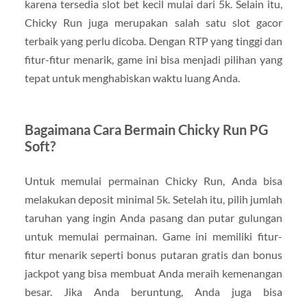
karena tersedia slot bet kecil mulai dari 5k. Selain itu,
Chicky Run juga merupakan salah satu slot gacor
terbaik yang perlu dicoba. Dengan RTP yang tinggi dan
fitur-fitur menarik, game ini bisa menjadi pilihan yang
tepat untuk menghabiskan waktu luang Anda.
Bagaimana Cara Bermain Chicky Run PG
Soft?
Untuk memulai permainan Chicky Run, Anda bisa
melakukan deposit minimal 5k. Setelah itu, pilih jumlah
taruhan yang ingin Anda pasang dan putar gulungan
untuk memulai permainan. Game ini memiliki fitur-
fitur menarik seperti bonus putaran gratis dan bonus
jackpot yang bisa membuat Anda meraih kemenangan
besar. Jika Anda beruntung, Anda juga bisa