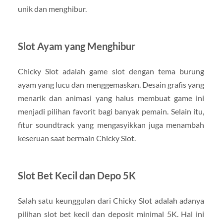
unik dan menghibur.
Slot Ayam yang Menghibur
Chicky Slot adalah game slot dengan tema burung
ayam yang lucu dan menggemaskan. Desain grafis yang
menarik dan animasi yang halus membuat game ini
menjadi pilihan favorit bagi banyak pemain. Selain itu,
fitur soundtrack yang mengasyikkan juga menambah
keseruan saat bermain Chicky Slot.
Slot Bet Kecil dan Depo 5K
Salah satu keunggulan dari Chicky Slot adalah adanya
pilihan slot bet kecil dan deposit minimal 5K. Hal ini