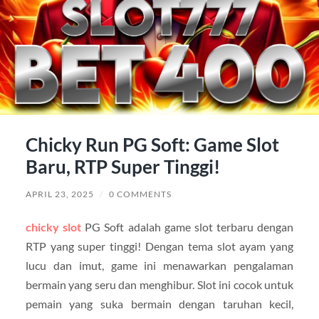
Chicky Run PG Soft: Game Slot
Baru, RTP Super Tinggi!
APRIL 23, 2025
/
0 COMMENTS
chicky slot
PG Soft adalah game slot terbaru dengan
RTP yang super tinggi! Dengan tema slot ayam yang
lucu dan imut, game ini menawarkan pengalaman
bermain yang seru dan menghibur. Slot ini cocok untuk
pemain yang suka bermain dengan taruhan kecil,