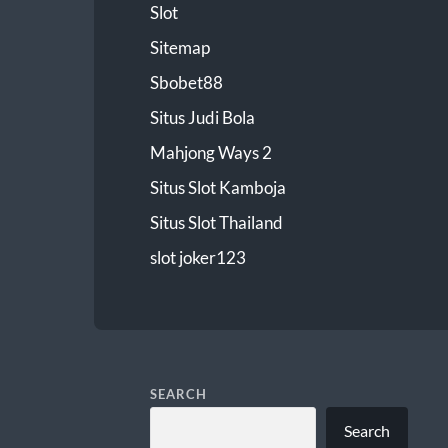
Slot
Sitemap
Sbobet88
Situs Judi Bola
Mahjong Ways 2
Situs Slot Kamboja
Situs Slot Thailand
slot joker123
SEARCH
Search