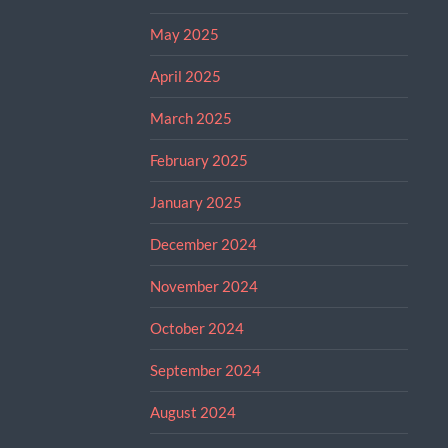
May 2025
April 2025
March 2025
February 2025
January 2025
December 2024
November 2024
October 2024
September 2024
August 2024