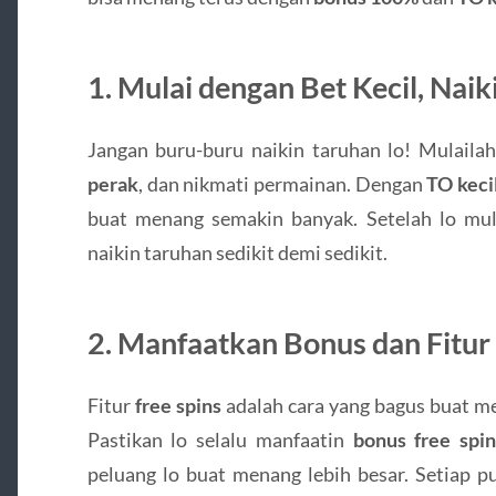
1.
Mulai dengan Bet Kecil, Naik
Jangan buru-buru naikin taruhan lo! Mulaila
perak
, dan nikmati permainan. Dengan
TO keci
buat menang semakin banyak. Setelah lo mu
naikin taruhan sedikit demi sedikit.
2.
Manfaatkan Bonus dan Fitur 
Fitur
free spins
adalah cara yang bagus buat m
Pastikan lo selalu manfaatin
bonus free spin
peluang lo buat menang lebih besar. Setiap p