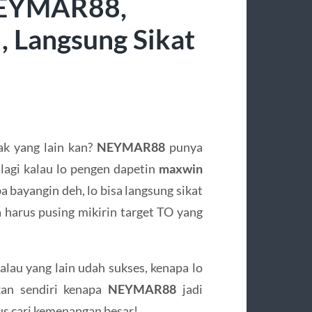
 NEYMAR88,
, Langsung Sikat
k yang lain kan?
NEYMAR88
punya
lagi kalau lo pengen dapetin
maxwin
ba bayangin deh, lo bisa langsung sikat
 harus pusing mikirin target TO yang
alau yang lain udah sukses, kenapa lo
kan sendiri kenapa
NEYMAR88
jadi
us cari kemenangan besar!