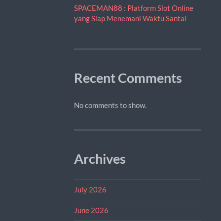
SPACEMAN88 : Platform Slot Online
yang Siap Menemani Waktu Santai
Recent Comments
No comments to show.
Archives
July 2026
June 2026