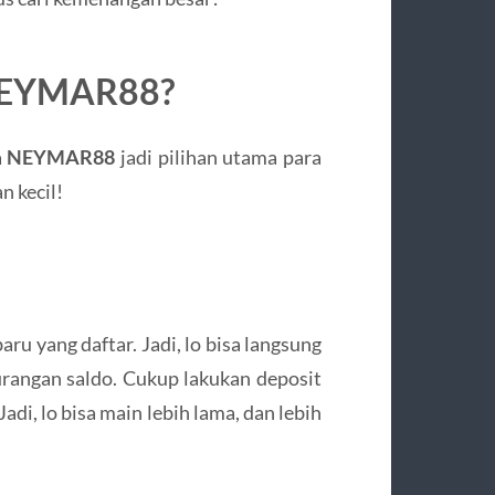
 NEYMAR88?
a
NEYMAR88
jadi pilihan utama para
n kecil!
ru yang daftar. Jadi, lo bisa langsung
rangan saldo. Cukup lakukan deposit
di, lo bisa main lebih lama, dan lebih