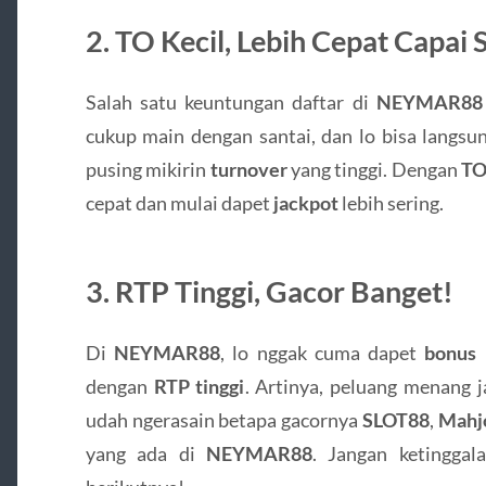
2.
TO Kecil, Lebih Cepat Capai 
Salah satu keuntungan daftar di
NEYMAR88
cukup main dengan santai, dan lo bisa langs
pusing mikirin
turnover
yang tinggi. Dengan
TO
cepat dan mulai dapet
jackpot
lebih sering.
3.
RTP Tinggi, Gacor Banget!
Di
NEYMAR88
, lo nggak cuma dapet
bonus
dengan
RTP tinggi
. Artinya, peluang menang 
udah ngerasain betapa gacornya
SLOT88
,
Mahj
yang ada di
NEYMAR88
. Jangan ketingga