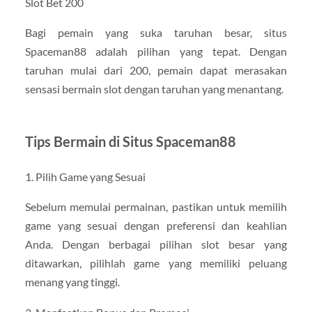
Slot Bet 200
Bagi pemain yang suka taruhan besar, situs
Spaceman88 adalah pilihan yang tepat. Dengan
taruhan mulai dari 200, pemain dapat merasakan
sensasi bermain slot dengan taruhan yang menantang.
Tips Bermain di Situs Spaceman88
1. Pilih Game yang Sesuai
Sebelum memulai permainan, pastikan untuk memilih
game yang sesuai dengan preferensi dan keahlian
Anda. Dengan berbagai pilihan slot besar yang
ditawarkan, pilihlah game yang memiliki peluang
menang yang tinggi.